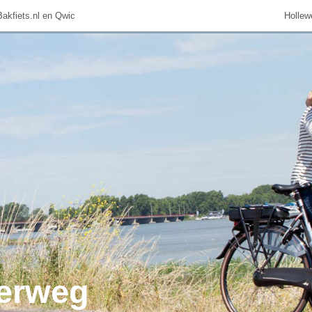
Bakfiets.nl en Qwic
Hollew
uw in Veenendaal
erweg
odellen