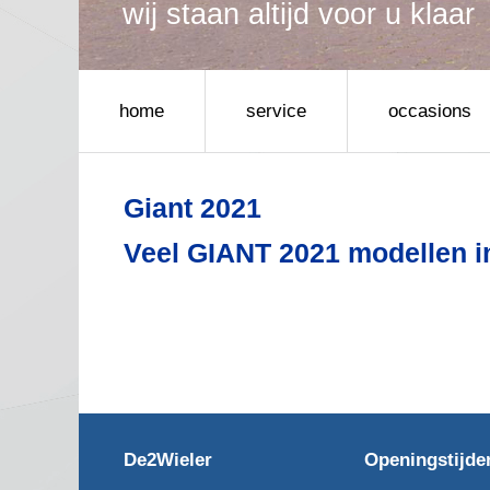
wij zijn dealer van meerde
wij staan altijd voor u klaar
kom ze bekijken in onze s
home
service
occasions
Giant 2021
Veel GIANT 2021 modellen i
De2Wieler
Openingstijde