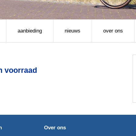
re topmerken
howroom
aanbieding
nieuws
over ons
n voorraad
n
Over ons