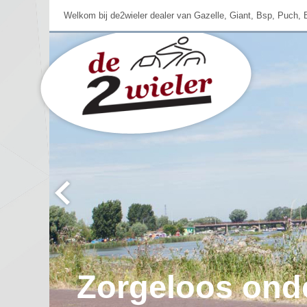
Welkom bij de2wieler dealer van Gazelle, Giant, Bsp, Puch, 
De2Wieler, nie
Zorgeloos ond
De nieuwste m